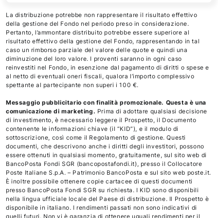
La distribuzione potrebbe non rappresentare il risultato effettivo
della gestione del Fondo nel periodo preso in considerazione.
Pertanto, l’ammontare distribuito potrebbe essere superiore al
risultato effettivo della gestione del Fondo, rappresentando in tal
caso un rimborso parziale del valore delle quote e quindi una
diminuzione del loro valore. I proventi saranno in ogni caso
reinvestiti nel Fondo, in esenzione dal pagamento di diritti o spese e
al netto di eventuali oneri fiscali, qualora l’importo complessivo
spettante al partecipante non superi i 100 €.
Messaggio pubblicitario con finalità promozionale. Questa è una
comunicazione di marketing.
Prima di adottare qualsiasi decisione
di investimento, è necessario leggere il Prospetto, il Documento
contenente le informazioni chiave (il “KID”), e il modulo di
sottoscrizione, così come il Regolamento di gestione. Questi
documenti, che descrivono anche i diritti degli investitori, possono
essere ottenuti in qualsiasi momento, gratuitamente, sul sito web di
BancoPosta Fondi SGR (bancopostafondi.it), presso il Collocatore
Poste Italiane S.p.A. – Patrimonio BancoPosta e sul sito web poste.it.
È inoltre possibile ottenere copie cartacee di questi documenti
presso BancoPosta Fondi SGR su richiesta. I KID sono disponibili
nella lingua ufficiale locale del Paese di distribuzione. Il Prospetto è
disponibile in italiano. I rendimenti passati non sono indicativi di
quelli futuri. Non vi è garanzia di ottenere uguali rendimenti per il