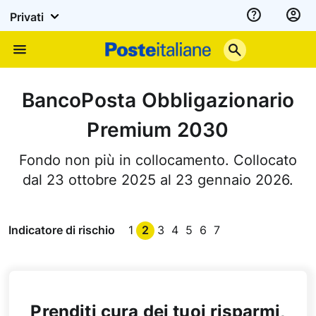
Privati
Assistenza
Poste
Menu
Italiane
BancoPosta Obbligazionario
Premium 2030
Fondo non più in collocamento. Collocato
dal 23 ottobre 2025 al 23 gennaio 2026.
Indicatore di rischio
1
2
3
4
5
6
7
Prenditi cura dei tuoi risparmi,