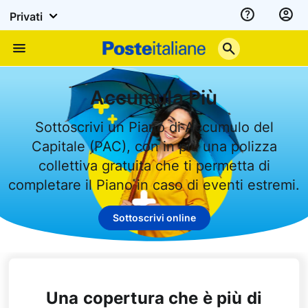
Privati
Assistenza
Poste
Menu
Italiane
Accumula Più
Sottoscrivi un Piano di Accumulo del
Capitale (PAC), con in più una polizza
collettiva gratuita che ti permetta di
completare il Piano in caso di eventi estremi.
Sottoscrivi online
Una copertura che è più di