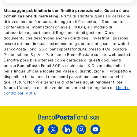
Messaggio pubblicitario con finalità promozionale. Questa è una
comunicazione di marketing.
Prima di adottare qualsiasi decisione
di investimento, è necessario leggere il Prospetto, il Documento
contenente le informazioni chiave (il “KID”), e il modulo di
sottoscrizione, così come il Regolamento di gestione. Questi
documenti, che descrivono anche i diritti degli investitori, possono
essere ottenuti in qualsiasi momento, gratuitamente, sul sito web di
BancoPosta Fondi SGR (bancopostafondi.it), presso il Collocatore
Poste Italiane S.p.A. – Patrimonio BancoPosta e sul sito web poste.it.
È inoltre possibile ottenere copie cartacee di questi documenti
presso BancoPosta Fondi SGR su richiesta. I KID sono disponibili
nella lingua ufficiale locale del Paese di distribuzione. Il Prospetto è
disponibile in italiano. I rendimenti passati non sono indicativi di
quelli futuri. Non vi è garanzia di ottenere uguali rendimenti per il
futuro. L'accesso e l'utilizzo del presente sito è regolato da
Limiti e
condizioni (PDF)
.
Footer
Poste
Facebook
Twitter
Linkedin
Instagram
Youtube