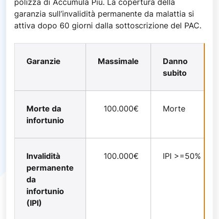
polizza di Accumula Più. La copertura della
garanzia sull’invalidità permanente da malattia si
attiva dopo 60 giorni dalla sottoscrizione del PAC.
Garanzie
Massimale
Danno
subito
Morte da
100.000€
Morte
infortunio
Invalidità
100.000€
IPI >=50%
permanente
da
infortunio
(IPI)